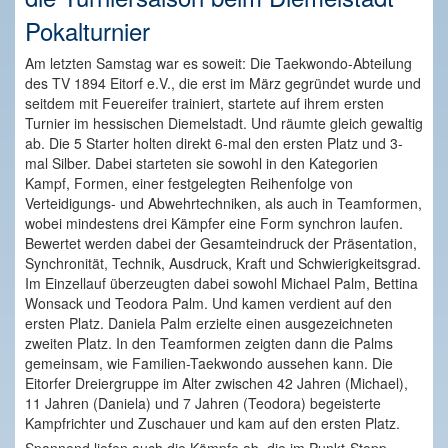
Pokalturnier
Am letzten Samstag war es soweit: Die Taekwondo-Abteilung
des TV 1894 Eitorf e.V., die erst im März gegründet wurde und
seitdem mit Feuereifer trainiert, startete auf ihrem ersten
Turnier im hessischen Diemelstadt. Und räumte gleich gewaltig
ab. Die 5 Starter holten direkt 6-mal den ersten Platz und 3-
mal Silber. Dabei starteten sie sowohl in den Kategorien
Kampf, Formen, einer festgelegten Reihenfolge von
Verteidigungs- und Abwehrtechniken, als auch in Teamformen,
wobei mindestens drei Kämpfer eine Form synchron laufen.
Bewertet werden dabei der Gesamteindruck der Präsentation,
Synchronität, Technik, Ausdruck, Kraft und Schwierigkeitsgrad.
Im Einzellauf überzeugten dabei sowohl Michael Palm, Bettina
Wonsack und Teodora Palm. Und kamen verdient auf den
ersten Platz. Daniela Palm erzielte einen ausgezeichneten
zweiten Platz. In den Teamformen zeigten dann die Palms
gemeinsam, wie Familien-Taekwondo aussehen kann. Die
Eitorfer Dreiergruppe im Alter zwischen 42 Jahren (Michael),
11 Jahren (Daniela) und 7 Jahren (Teodora) begeisterte
Kampfrichter und Zuschauer und kam auf den ersten Platz.
Spannend liefen auch die Kämpfe ab, die im Punkt-Stopp-