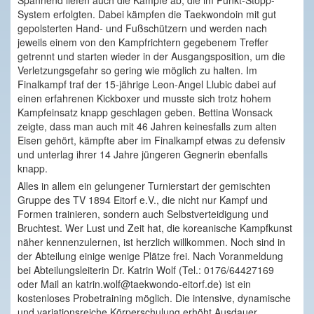
System erfolgten. Dabei kämpfen die Taekwondoin mit gut
gepolsterten Hand- und Fußschützern und werden nach
jeweils einem von den Kampfrichtern gegebenem Treffer
getrennt und starten wieder in der Ausgangsposition, um die
Verletzungsgefahr so gering wie möglich zu halten. Im
Finalkampf traf der 15-jährige Leon-Angel Llubic dabei auf
einen erfahrenen Kickboxer und musste sich trotz hohem
Kampfeinsatz knapp geschlagen geben. Bettina Wonsack
zeigte, dass man auch mit 46 Jahren keinesfalls zum alten
Eisen gehört, kämpfte aber im Finalkampf etwas zu defensiv
und unterlag ihrer 14 Jahre jüngeren Gegnerin ebenfalls
knapp.
Alles in allem ein gelungener Turnierstart der gemischten
Gruppe des TV 1894 Eitorf e.V., die nicht nur Kampf und
Formen trainieren, sondern auch Selbstverteidigung und
Bruchtest. Wer Lust und Zeit hat, die koreanische Kampfkunst
näher kennenzulernen, ist herzlich willkommen. Noch sind in
der Abteilung einige wenige Plätze frei. Nach Voranmeldung
bei Abteilungsleiterin Dr. Katrin Wolf (Tel.: 0176/64427169
oder Mail an katrin.wolf@taekwondo-eitorf.de) ist ein
kostenloses Probetraining möglich. Die intensive, dynamische
und variationsreiche Körperschulung erhöht Ausdauer,