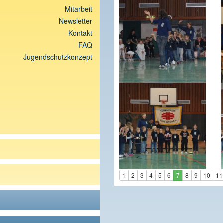
Mitarbeit
Newsletter
Kontakt
FAQ
Jugendschutzkonzept
1
2
3
4
5
6
7
8
9
10
11