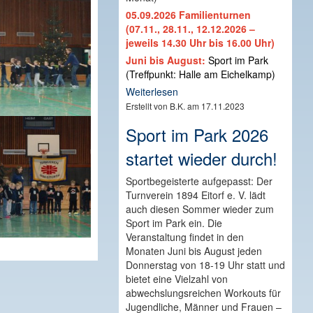
05.09.2026 Familienturnen
(07.11., 28.11., 12.12.2026 –
jeweils 14.30 Uhr bis 16.00 Uhr)
Juni bis August:
Sport im Park
(Treffpunkt: Halle am Eichelkamp)
Weiterlesen
Erstellt von B.K. am 17.11.2023
Sport im Park 2026
startet wieder durch!
Sportbegeisterte aufgepasst: Der
Turnverein 1894 Eitorf e. V. lädt
auch diesen Sommer wieder zum
Sport im Park ein. Die
Veranstaltung findet in den
Monaten Juni bis August jeden
Donnerstag von 18-19 Uhr statt und
bietet eine Vielzahl von
abwechslungsreichen Workouts für
Jugendliche, Männer und Frauen –